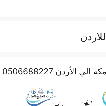
لاردن
لأردن 0506688227