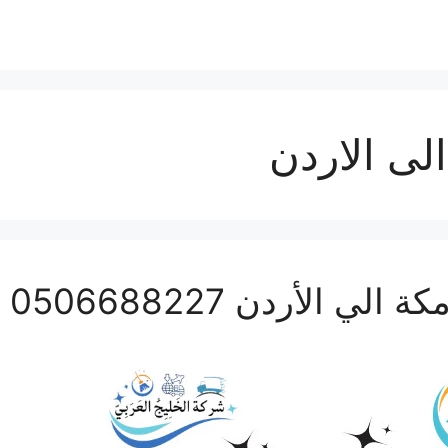
ى الاردن
لأردن 0506688227