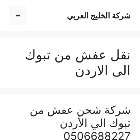
نتقل
لى
شركة الخليج العربي
القائمة
لمحتوى
نقل عفش من تبوك
الى الاردن
شركة شحن عفش من
تبوك الي الأردن
0506688227