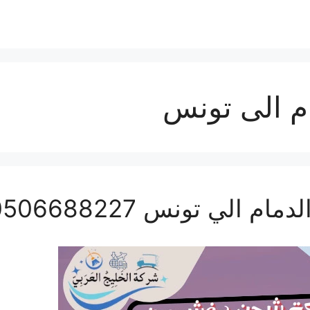
م الى تونس
ي تونس 0506688227