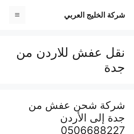
نتقل
لى
شركة الخليج العربي
القائمة
لمحتوى
نقل عفش للاردن من
جدة
شركة شحن عفش من
جدة إلى الأردن
0506688227