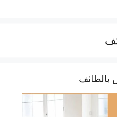
ئف
 بالطائف