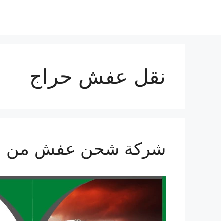
نتقل
لى
لمحتوى
نقل عفش حراج
شركة شحن عفش من جدة الي ا