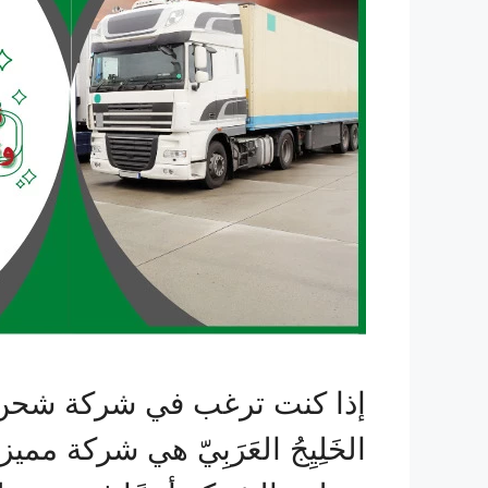
إذا كنت ترغب في شركة شحن ع
الخَلِيِجُ العَرَبِيّ هي شركة