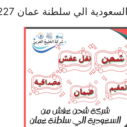
ة الي سلطنة عمان 0506688227