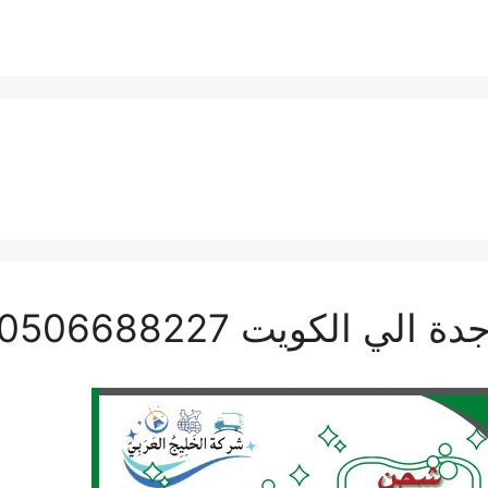
لكويت 0506688227