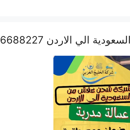
الي الاردن 0506688227