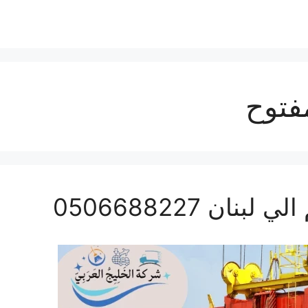
فتوح
ن 0506688227