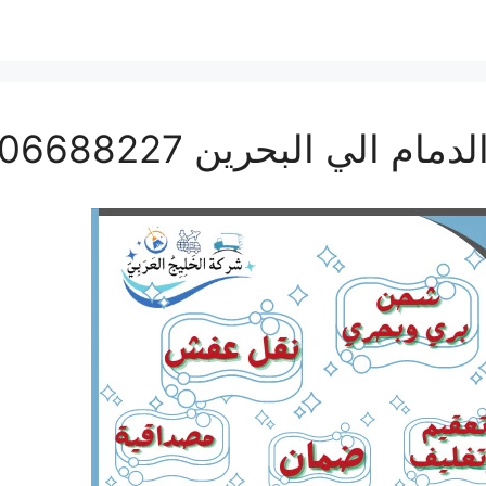
ي البحرين 0506688227