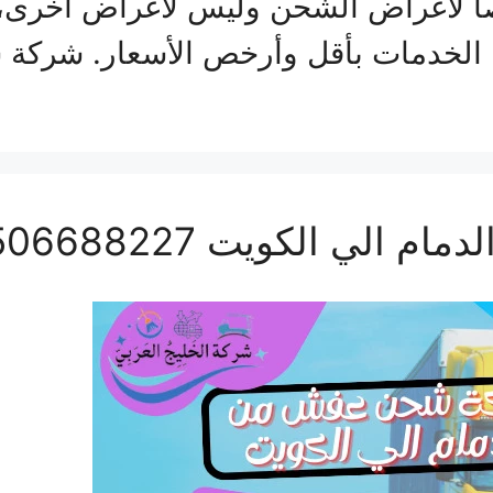
 لأغراض الشحن وليس لأغراض أخرى، ب
من الخدمات بأقل وأرخص الأسعار. شرك
ي الكويت 0506688227