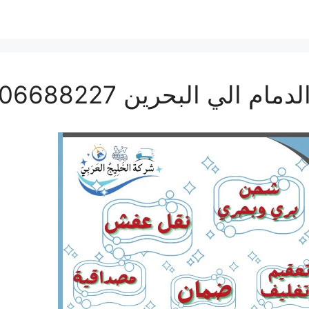
ي البحرين 0506688227