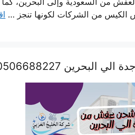
فش من السعودية وإلى البحرين، كما أن
 الكيس من الشركات لكونها تنجز …
اق
لبحرين 0506688227