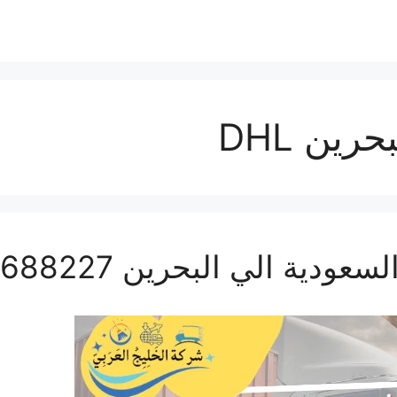
ين DHL
الي البحرين 0506688227