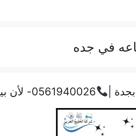
اعه في جده
جدة |
0561940026- لأن بيتك يستحق الأفضل