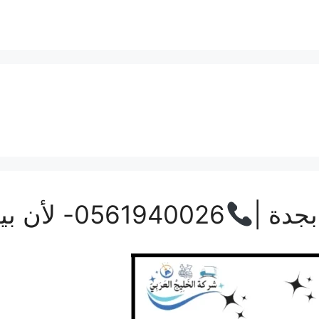
جدة |
0561940026- لأن بيتك يستحق الأفضل