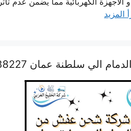
 الأجهزة الكهربائية مما يضمن عدم تأثر
أ المزيد
لي سلطنة عمان 0506688227