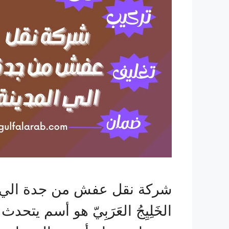
شركة نقل عفش من جدة الي ال
الخَلِيِجُ العَرَبِيّ هو أسم 