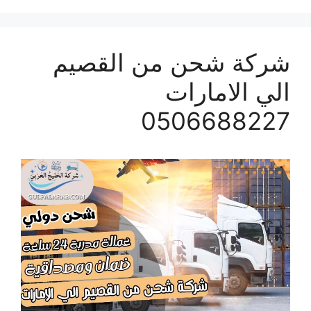
شركة شحن من القصيم
الي الامارات
0506688227