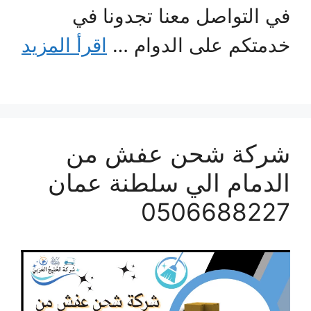
في التواصل معنا تجدونا في
خدمتكم على الدوام …
اقرأ المزيد
شركة شحن عفش من
الدمام الي سلطنة عمان
0506688227