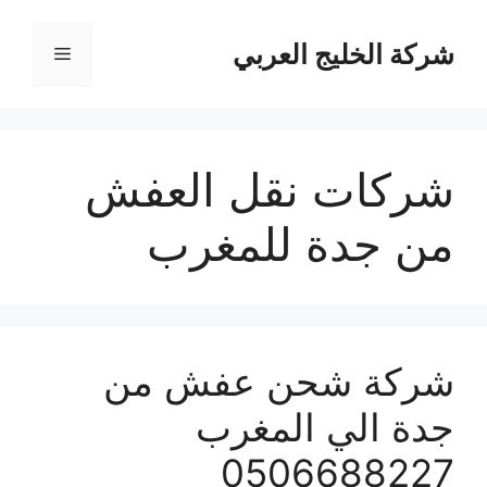
نتقل
لى
شركة الخليج العربي
القائمة
لمحتوى
شركات نقل العفش
من جدة للمغرب
شركة شحن عفش من
جدة الي المغرب
0506688227