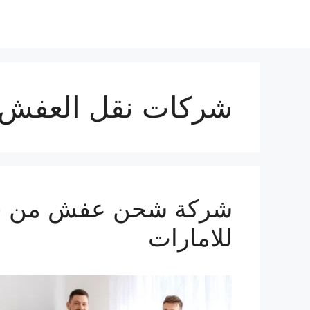
نتقل
لى
لمحتوى
شركات نقل العفش 
للامارات