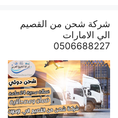
شركة شحن من القصيم
الي الامارات
0506688227