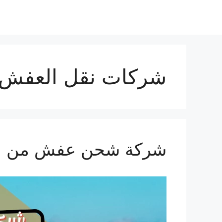
نتقل
لى
لمحتوى
شركات نقل العفش م
شركة شحن عفش من الرياض ال