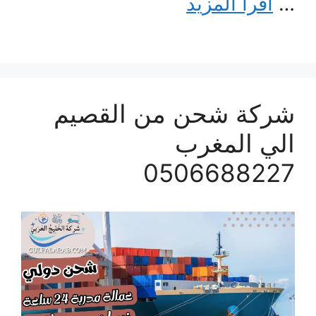
…
اقرأ المزيد
شركة شحن من القصيم
الي المغرب
0506688227