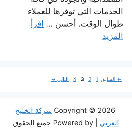
الخدمات التي توفرها للعملاء
طوال الوقت. أحسن …
اقرأ
المزيد
Page
Page
Page
Page
←
السابق
1
2
3
4
التالي
→
Copyright © 2026
شركة الخليج
العربي
| Powered by جميع الحقوق