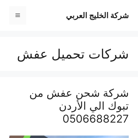
نتقل
لى
شركة الخليج العربي
القائمة
لمحتوى
شركات تحميل عفش
شركة شحن عفش من
تبوك الي الأردن
0506688227