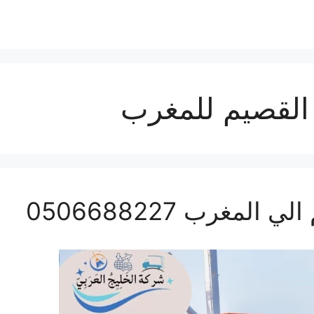
لقصيم للمغرب
غرب 0506688227