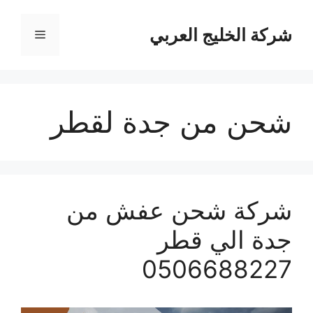
نتقل
لى
شركة الخليج العربي
القائمة
لمحتوى
شحن من جدة لقطر
شركة شحن عفش من
جدة الي قطر
0506688227