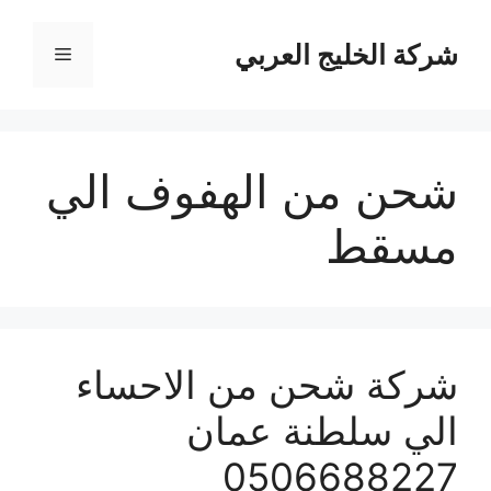
نتقل
لى
شركة الخليج العربي
القائمة
لمحتوى
شحن من الهفوف الي
مسقط
شركة شحن من الاحساء
الي سلطنة عمان
0506688227