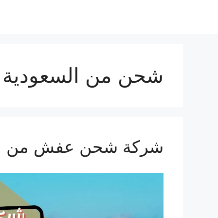
نتقل
لى
لمحتوى
شحن من السعودية ل
شركة شحن عفش من الرياض ال