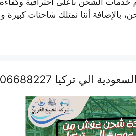
 خدمات الشحن بأعلى احترافية وكفاءة
بالإضافة أننا نمتلك شاحنات كبيرة ومج
الي تركيا 0506688227