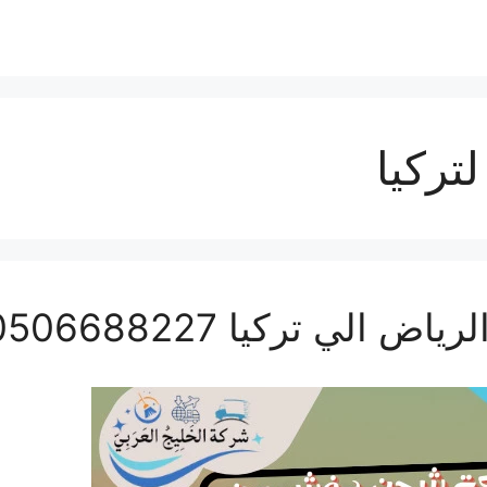
تركيا
ي تركيا 0506688227