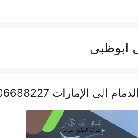
 ابوظبي
ي الإمارات 0506688227