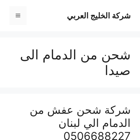
نتقل
لى
شركة الخليج العربي
القائمة
لمحتوى
شحن من الدمام الى
صيدا
شركة شحن عفش من
الدمام الي لبنان
0506688227