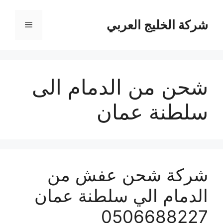
نتقل
لى
شركة الخليج العربي
القائمة
لمحتوى
شحن من الدمام الى
سلطنة عمان
شركة شحن عفش من
الدمام الي سلطنة عمان
0506688227