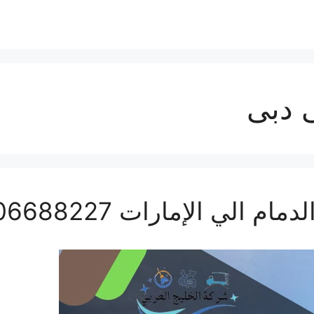
 دبى
ي الإمارات 0506688227