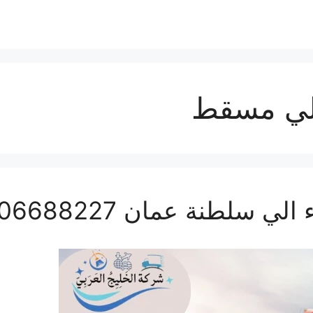
لي مسقط
لطنة عمان 0506688227