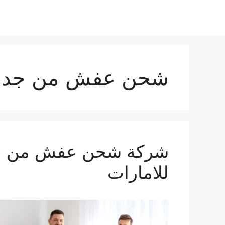
نتقل
لى
لمحتوى
شحن عفش من جدة ا
للامارات