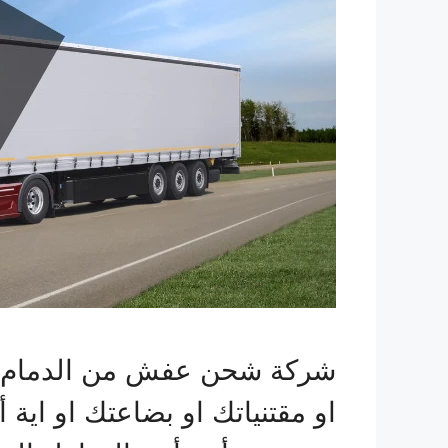
شركة شحن عفش من الدمام الي 
او مقتنياتك او بضاعتك او اية