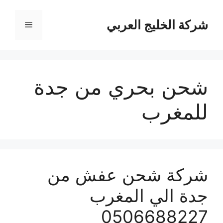
نتقل
لى
شركة الخليج العربي
القائمة
لمحتوى
شحن بحري من جدة
للمغرب
شركة شحن عفش من
جدة الي المغرب
0506688227