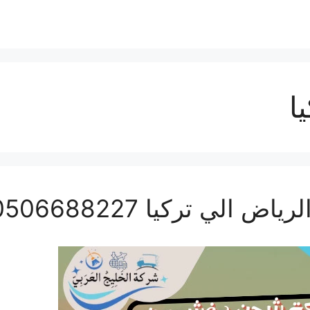
ا
ي تركيا 0506688227