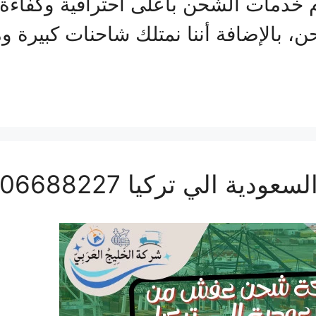
 خدمات الشحن بأعلى احترافية وكفاءة
بالإضافة أننا نمتلك شاحنات كبيرة ومج
الي تركيا 0506688227