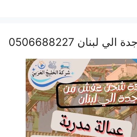
بنان 0506688227