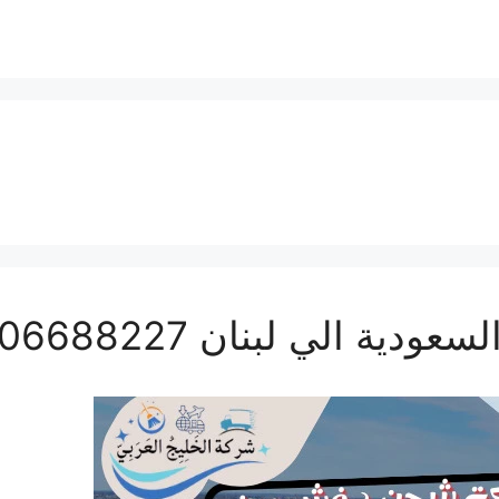
الي لبنان 0506688227