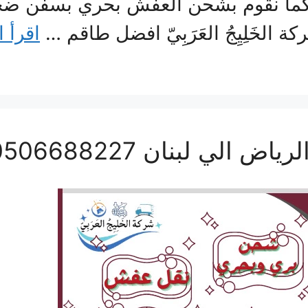
ما نقوم بشحن العفش بحري بسفن ضخم
 الخَلِيِجُ العَرَبِيّ افضل طاقم …
اقرأ ا
ي لبنان 0506688227