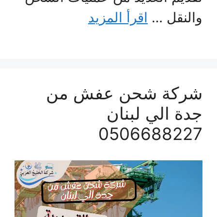
والنقل …
اقرأ المزيد
شركة شحن عفش من
جدة الي لبنان
0506688227