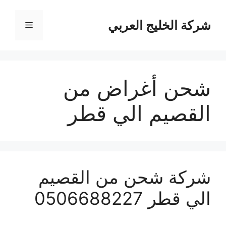
نتقل
لى
شركة الخليج العربي
القائمة
لمحتوى
شحن أغراض من
القصيم الي قطر
شركة شحن من القصيم
الي قطر 0506688227