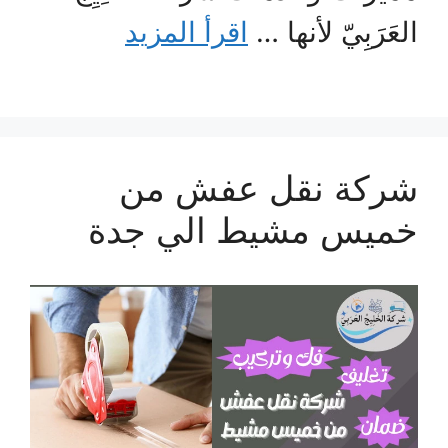
العَرَبِيّ لأنها …
اقرأ المزيد
شركة نقل عفش من
خميس مشيط الي جدة