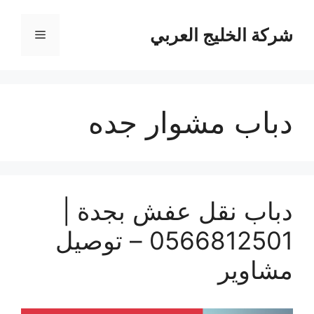
نتقل
لى
شركة الخليج العربي
القائمة
لمحتوى
دباب مشوار جده
دباب نقل عفش بجدة |
0566812501 – توصيل
مشاوير