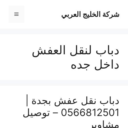
نتقل
لى
شركة الخليج العربي
القائمة
لمحتوى
دباب لنقل العفش
داخل جده
دباب نقل عفش بجدة |
0566812501 – توصيل
مشاوير