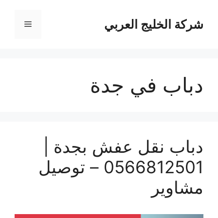
نتقل
لى
شركة الخليج العربي
القائمة
لمحتوى
دباب في جدة
دباب نقل عفش بجدة |
0566812501 – توصيل
مشاوير