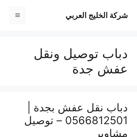
نتقل
لى
شركة الخليج العربي
القائمة
لمحتوى
دباب توصيل ونقل
عفش جدة
دباب نقل عفش بجدة |
0566812501 – توصيل
مشاوير