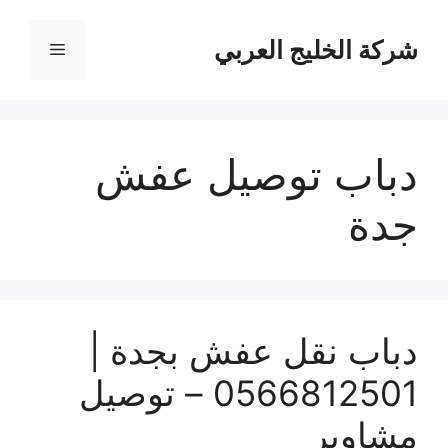
نتقل
لى
شركة الخليج العربي
القائمة
لمحتوى
دباب توصيل عفش
جدة
دباب نقل عفش بجدة |
0566812501 – توصيل
مشاوير