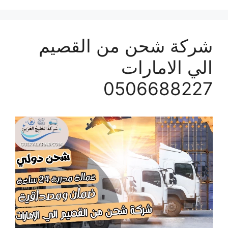
شركة شحن من القصيم
الي الامارات
0506688227