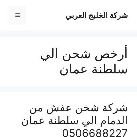
نتقل
لى
شركة الخليج العربي
القائمة
لمحتوى
أرخص شحن الي
سلطنة عمان
شركة شحن عفش من
الدمام الي سلطنة عمان
0506688227