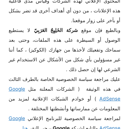
المحتوى الإعلاني لهذه الشركات وقياس مدى فاعلية
هذه الإعلانات ، من دون أي أهداف أخرى قد تضر بشكل
أو بآخر على زوار موقعنا.
وبالطبع فإن موقع
شركة الخَلِيِجُ العَرَبِيّ
لا يستطيع
الوصول أو السيطرة على هذه الملفات، وحتى بعد
سماحك وتفعيلك لأخذها من جهازك (الكوكيز) ، كما أننا
غير مسؤولين بأي شكل من الأشكال عن الاستخدام غير
الشرعي لها إن حصل ذلك .
عليك مراجعة سياسة الخصوصية الخاصة بالطرف الثالث
في هذه الوثيقة ( الشركات المعلنة مثل
Google
AdSense
) أو خوادم الشبكات الإعلانية لمزيد من
المعلومات عن ممارساتها وأنشطتها المختلفة .
لمراجعة سياسة الخصوصية للبرنامج الإعلاني
Google
AdSense
والتابع لشركة
Google
يرجى النقر
هنا