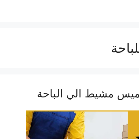
باحة
س مشيط الي الباحة