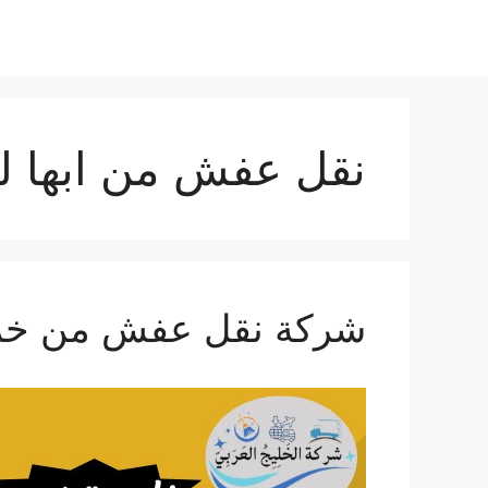
نتقل
لى
لمحتوى
نقل عفش من ابها لل
شركة نقل عفش من خمي