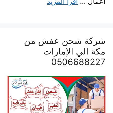
أعمال …
اقرأ المزيد
شركة شحن عفش من
مكة الي الإمارات
0506688227