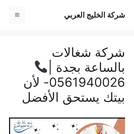
نتقل
لى
شركة الخليج العربي
القائمة
لمحتوى
شركة شغالات
بالساعة بجدة |
0561940026- لأن
بيتك يستحق الأفضل