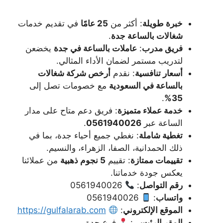
خبرة طويلة
: أكثر من
25 عامًا
في تقديم خدمات
شغالات بالساعة جدة
.
فريق مدرب
:
عاملات بالساعة في جدة
يخضعن
لتدريب مستمر لضمان الأداء المثالي.
أسعار تنافسية
: نقدم
أرخص شركة شغالات
بالساعة في السعودية
مع خصومات تصل إلى
.
35%
خدمة عملاء متميزة
: فريق دعم متاح على مدار
الساعة عبر
0561940026
.
تغطية شاملة
: نغطي جميع أحياء جدة، بما في
ذلك الحمدانية، الصفا، الزهراء، والنسيم.
تقييمات ممتازة
: تقييم
5 نجوم ذهبية
من عملائنا
يعكس جودة خدماتنا.
رقم التواصل
:
0561940026
واتساب
:
0561940026
الموقع الإلكتروني
:
https://gulfalarab.com
المقر الرئيسي
:
فرع جدة