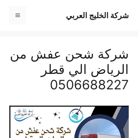
نتقل
لى
شركة الخليج العربي
القائمة
لمحتوى
شركة شحن عفش من
الرياض الي قطر
0506688227